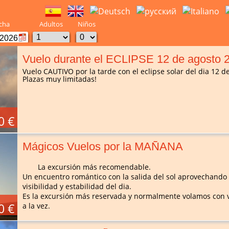
cha
Adultos
Niños
Vuelo durante el ECLIPSE 12 de agosto 
Vuelo CAUTIVO por la tarde con el eclipse solar del dia 12 d
Plazas muy limitadas!
0 €
Mágicos Vuelos por la MAÑANA
La excursión más recomendable.
Un encuentro romántico con la salida del sol aprovechando 
visibilidad y estabilidad del dia.
Es la excursión más reservada y normalmente volamos con v
0 €
a la vez.