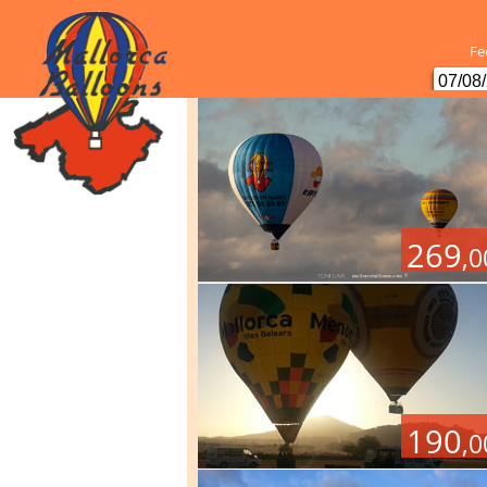
Fe
269
,0
190
,0