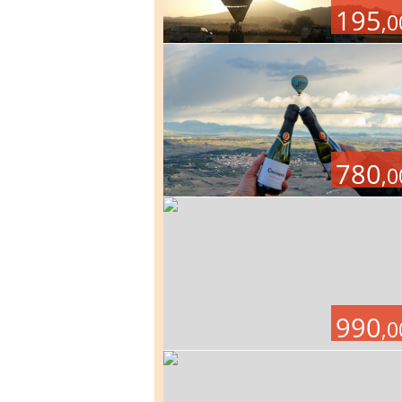
195
,0
780
,0
990
,0