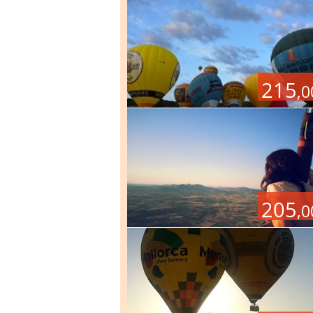
215
,0
205
,0