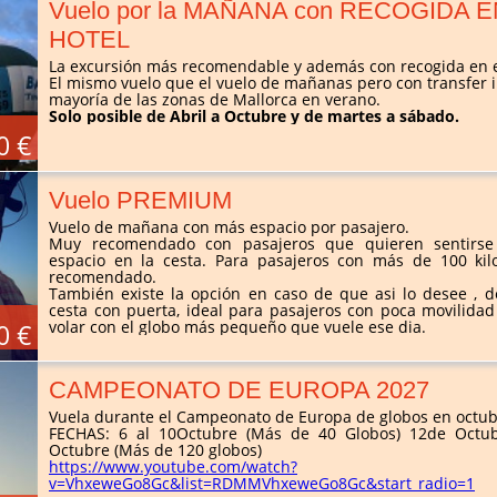
Vuelo por la MAÑANA con RECOGIDA E
HOTEL
La excursión más recomendable y además con recogida en e
El mismo vuelo que el vuelo de mañanas pero con transfer i
mayoría de las zonas de Mallorca en verano.
Solo posible de Abril a Octubre y de martes a sábado.
0 €
Vuelo PREMIUM
Vuelo de mañana con más espacio por pasajero.
Muy recomendado con pasajeros que quieren sentirs
espacio en la cesta. Para pasajeros con más de 100 kil
recomendado.
También existe la opción en caso de que asi lo desee , d
cesta con puerta, ideal para pasajeros con poca movilida
volar con el globo más pequeño que vuele ese dia.
0 €
CAMPEONATO DE EUROPA 2027
Vuela durante el Campeonato de Europa de globos en octub
FECHAS: 6 al 10Octubre (Más de 40 Globos) 12de Octu
Octubre (Más de 120 globos)
https://www.youtube.com/watch?
v=VhxeweGo8Gc&list=RDMMVhxeweGo8Gc&start_radio=1