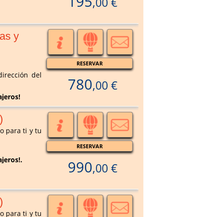
195
,00 €
as y
RESERVAR
irección del
780
,00 €
ajeros!
)
 para ti y tu
RESERVAR
ajeros!.
990
,00 €
)
 para ti y tu