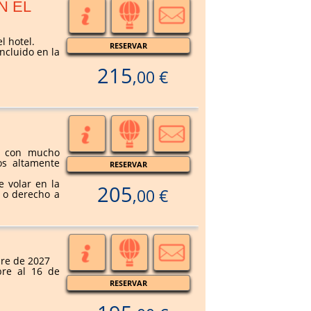
N EL
l hotel.
RESERVAR
ncluido en la
215
,00 €
e con mucho
os altamente
RESERVAR
e volar en la
205
,00 €
d o derecho a
re de 2027
bre al 16 de
RESERVAR