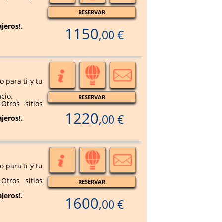
RESERVAR
ajeros!.
1150
,00 €
 para ti y tu
cio.
RESERVAR
tros sitios
1220
,00 €
ajeros!.
 para ti y tu
tros sitios
RESERVAR
ajeros!.
1600
,00 €