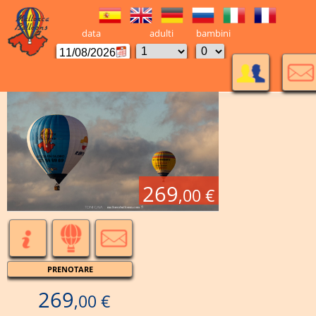
data
adulti
bambini
269
,00 €
PRENOTARE
269
,00 €