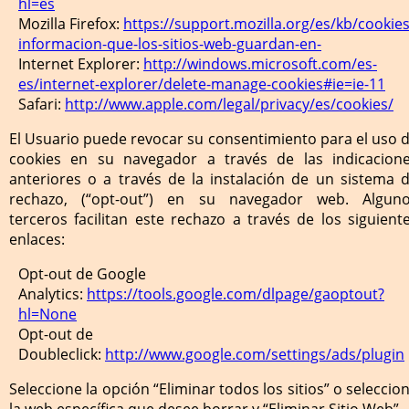
hl=es
Mozilla Firefox:
https://support.mozilla.org/es/kb/cookies
informacion-que-los-sitios-web-guardan-en-
Internet Explorer:
http://windows.microsoft.com/es-
es/internet-explorer/delete-manage-cookies#ie=ie-11
Safari:
http://www.apple.com/legal/privacy/es/cookies/
El Usuario puede revocar su consentimiento para el uso 
cookies en su navegador a través de las indicacion
anteriores o a través de la instalación de un sistema 
rechazo, (“opt-out”) en su navegador web. Algun
terceros facilitan este rechazo a través de los siguient
enlaces:
Opt-out de Google
Analytics:
https://tools.google.com/dlpage/gaoptout?
hl=None
Opt-out de
Doubleclick:
http://www.google.com/settings/ads/plugin
Seleccione la opción “Eliminar todos los sitios” o seleccio